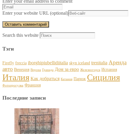
Enter your email address to comment
Enter your website URL (optional)
Search this website
Тэги
Аренда
iborghipiubellidiitalia
trenitalia
Firefly
freccia
skyn iceland
авто
Дом за евро
Венеция
Испания
Верона
Гранада
Железногорск
Италия
Сицилия
Как добраться
Париж
Катания
Франция
Фотопрогулка
Последние записи